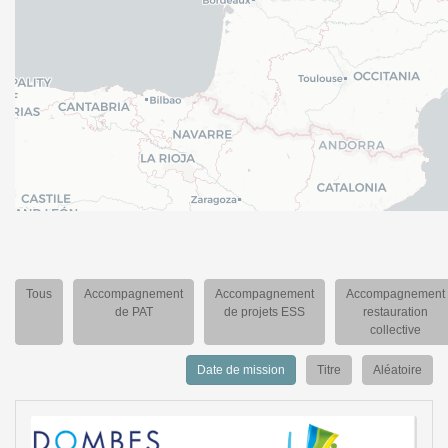
Tous
Accompagnement
Accompagnement
Accompagnement
de PAT
de projets ESS
restauration
collective
Date de mission
Titre
Aléatoire