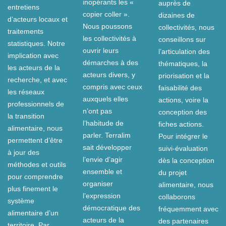
inopérants les «
auprès de
entretiens
copier coller ».
dizaines de
d’acteurs locaux et
Nous poussons
collectivités, nous
traitements
les collectivités à
conseillons sur
statistiques. Notre
ouvrir leurs
l’articulation des
implication avec
démarches à des
thématiques, la
les acteurs de la
acteurs divers, y
priorisation et la
recherche, et avec
compris avec ceux
faisabilité des
les réseaux
auxquels elles
actions, voire la
professionnels de
n’ont pas
conception des
la transition
l’habitude de
fiches actions.
alimentaire, nous
parler. Terralim
Pour intégrer le
permettent d’être
sait développer
suivi-évaluation
à jour des
l’envie d’agir
dès la conception
méthodes et outils
ensemble et
du projet
pour comprendre
organiser
alimentaire, nous
plus finement le
l’expression
collaborons
système
démocratique des
fréquemment avec
alimentaire d’un
acteurs de la
des partenaires
territoire. Par