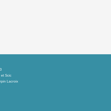
Lire la 
Acc
43
et Scic
pin Lacroix