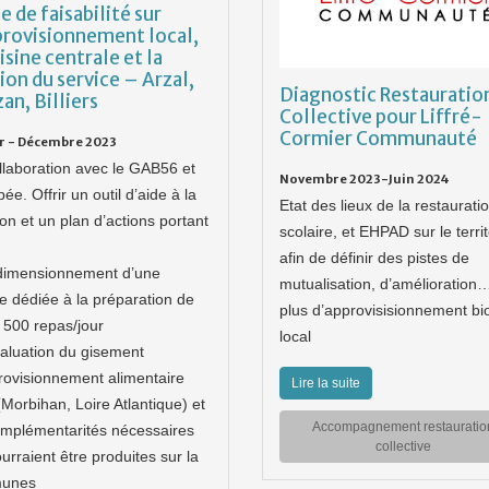
e de faisabilité sur
provisionnement local,
uisine centrale et la
ion du service – Arzal,
Diagnostic Restauratio
an, Billiers
Collective pour Liffré-
Cormier Communauté
er - Décembre 2023
llaboration avec le GAB56 et
Novembre 2023-Juin 2024
e. Offrir un outil d’aide à la
Etat des lieux de la restaurati
on et un plan d’actions portant
scolaire, et EHPAD sur le territ
afin de définir des pistes de
dimensionnement d’une
mutualisation, d’amélioration
ne dédiée à la préparation de
plus d’approvisisionnement bio
 500 repas/jour
local
valuation du gisement
rovisionnement alimentaire
Lire la suite
(Morbihan, Loire Atlantique) et
Accompagnement restauratio
omplémentarités nécessaires
collective
urraient être produites sur la
unes