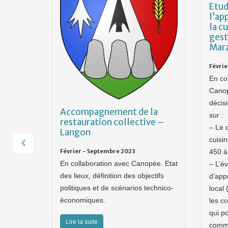
Etud
l’ap
la c
gest
Marz
Févri
En co
Canopé
la
décisi
ve – La
Accompagnement de la
sur :
restauration collective –
– Le 
Langon
cuisi
des
Février - Septembre 2023
450 à
En collaboration avec Canopée. Etat
– L’é
cenarii
des lieux, définition des objectifs
d’app
politiques et de scénarios technico-
local 
économiques.
les c
qui po
Lire la suite
comm
tion