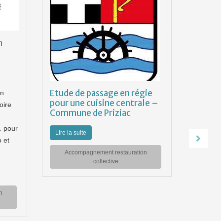
n
Etude de passage en régie
on
pour une cuisine centrale –
oire
Accom
Commune de Priziac
restau
Commu
… pour
Lire la suite
Cœur d
 et
Accompagnement restauration
Mars - O
collective
Quelles 
restaura
Construc
n
choisir 2
techniq