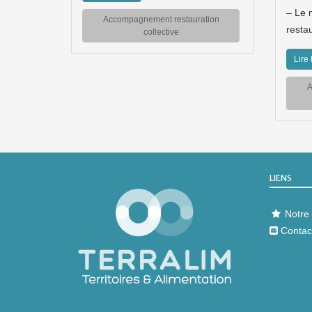
– Le 
Accompagnement restauration
restau
collective
Lire 
A
LIENS
Notre 
Contac