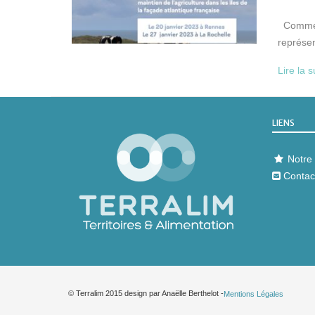
Comment 
représe
Lire la s
LIENS
Notre 
Contac
© Terralim 2015 design par Anaëlle Berthelot -
Mentions Légales