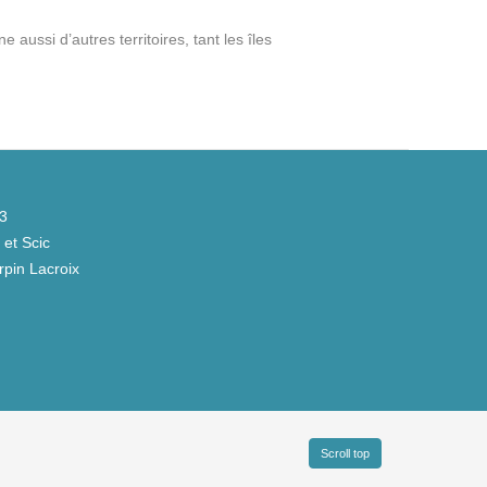
ussi d’autres territoires, tant les îles
43
et Scic
pin Lacroix
Scroll top