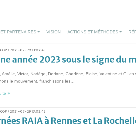
 ET PARTENAIRES
VISION
ACTIONS ET MÉTHODES
RÉ
SCOP /
2021-07-29 13:02:43
ne année 2023 sous le signe du
Amélie, Victor, Nadège, Doriane, Charlène, Blaise, Valentine et Gille
hons le mouvement, franchissons les…
uite
SCOP /
2021-07-29 13:02:43
nées RAIA à Rennes et La Rochelle