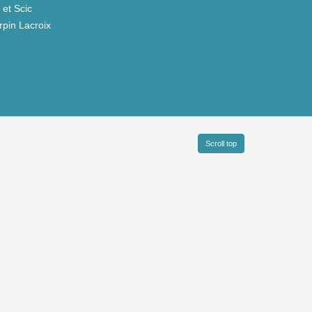
et Scic
pin Lacroix
Scroll top