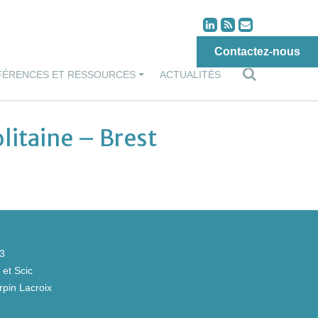
Contactez-nous
FÉRENCES ET RESSOURCES
ACTUALITÉS
itaine – Brest
43
et Scic
pin Lacroix