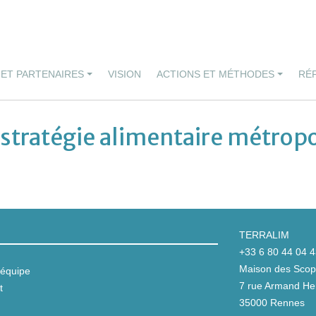
 ET PARTENAIRES
VISION
ACTIONS ET MÉTHODES
RÉ
tratégie alimentaire métropol
TERRALIM
+33 6 80 44 04 
Maison des Scop 
équipe
7 rue Armand Her
t
35000 Rennes