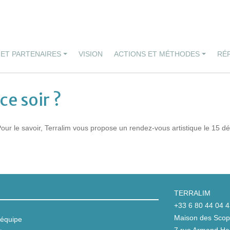
 ET PARTENAIRES
VISION
ACTIONS ET MÉTHODES
RÉ
e soir ?
Pour le savoir, Terralim vous propose un rendez-vous artistique le 15 d
TERRALIM
+33 6 80 44 04 
Maison des Scop 
équipe