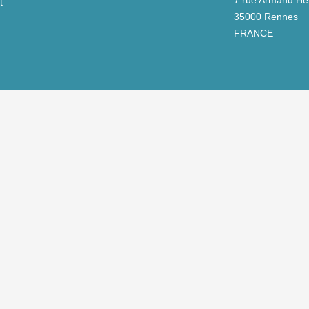
7 rue Armand Her
t
35000 Rennes
FRANCE