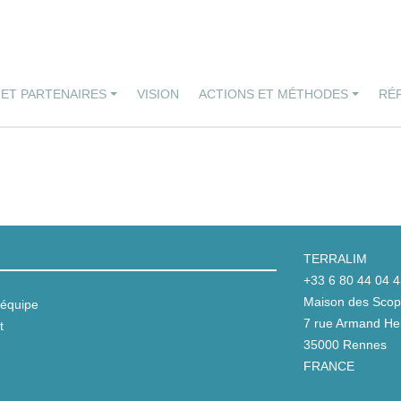
 ET PARTENAIRES
VISION
ACTIONS ET MÉTHODES
RÉ
TERRALIM
+33 6 80 44 04 
Maison des Scop 
équipe
7 rue Armand Her
t
35000 Rennes
FRANCE