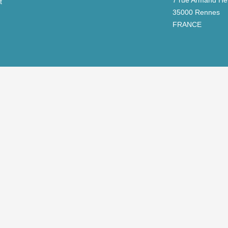
7 rue Armand Her
t
35000 Rennes
FRANCE